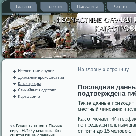
Главная
Новости
Все записи
Контакты
На главную страницу
Несчастные случаи
Дорожные происшествия
Катастрофы
Последние данные
Стихийные бедствия
подтверждена ги
Карта сайта
Такие данные приводит
местный чиновник числ
Как отмечает «Интерфа
по предварительным дан
>>
Врачи выявили в Пекине
от пяти до 15 человек.
вирус H7N9 у мальчика без
симптомов заболевания