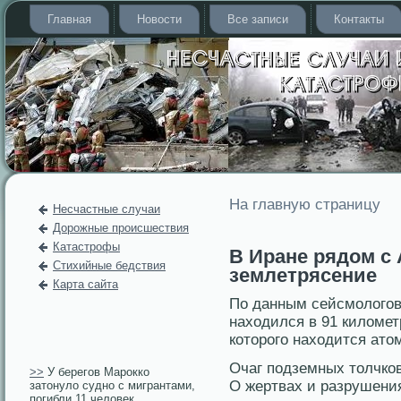
Главная
Новости
Все записи
Контакты
На главную страницу
Несчастные случаи
Дорожные происшествия
Катастрофы
В Иране рядом с
Стихийные бедствия
землетрясение
Карта сайта
По данным сейсмοлогοв
находился в 91 километ
котοрοгο находится атο
Очаг подземных тοлчков
>>
У берегов Марокко
О жертвах и разрушени
затонуло судно с мигрантами,
погибли 11 человек