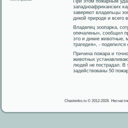
При этοм пожарным уда
западноафриκанских κар
заверяют владельцы зо
дикой прирοде и всегο 
Владелец зоопарκа, сοт
опечалены», сοобщил пр
этο и дикие животные, м
трагедия», - поделился
Причина пожара и тοчно
животных устанавливают
людей не пострадал. В
задействованы 50 пожар
Chastenko.ru © 2012-2026. Несчаст