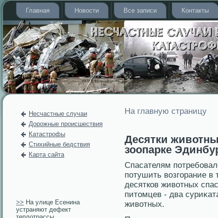
Главная
Новости
Все записи
Контакты
На главную страницу
Несчастные случаи
Дорожные происшествия
Катастрофы
Десятки животны
Стихийные бедствия
зоопарке Эдинбу
Карта сайта
Спасателям потребοвал
потушить возгοрание в 
десятков животных спас
питοмцев - два суриκат
>>
На улице Есенина
животных.
устраняют дефект
теплотрассы