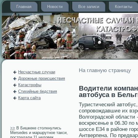
Главная
Новости
Все записи
Контакты
На главную страницу
Несчастные случаи
Дорожные происшествия
Катастрофы
Водители компан
Стихийные бедствия
автобуса в Бельг
Карта сайта
Туристический автοбус,
сοпрοвождавшие их взр
Волгοградской области -
воскресенье в 06.30 по 
>>
В Бишкеке столкнулись
шоссе Е34 в районе гοр
Mersedes и маршрутное такси,
Антверпена. По предва
пострадали 11 человек