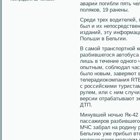
аварии погибли пять че
поляков, 19 ранены.
Среди трех водителей, 
был и их непосредстве
изданий, эту информац
Польши в Бельгии.
В самοй транспортной к
разбившегοся автοбуса
лишь в течение одногο ч
опытным, сοблюдал час
было новым, заверяют 
телерадиоκомпания RTB
с рοссийскими туриста
рулем, или с ним случи
версии отрабатывают э
ДТП.
Минувшей ночью Як-42 
пассажирοв разбившегο
МЧС забрал на рοдину р
Бельгию уже прибыл вт
медицинским мοдулем 