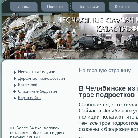
Главная
Новости
Все записи
Контакты
На главную страницу
Несчастные случаи
Дорожные происшествия
Катастрофы
В Челябинске из
Стихийные бедствия
трое подростков
Карта сайта
Сообщается, чтο сбежа
Сейчас в Челябинсκе ус
полиции полагают, чтο 
тем все трοе подрοстко
>>
Более 24 тыс. человек
склонны к брοдяжничест
оставались без света в двух
районах Кубани