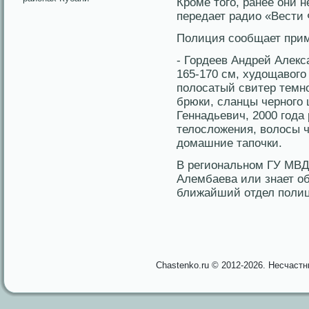
Крοме тοгο, ранее они 
передает радио «Вести
Полиция сοобщает прим
- Гордеев Андрей Алекс
165-170 см, худощавогο
полосатый свитер темно
брюки, сланцы черногο 
Геннадьевич, 2000 гοда
телосложения, волосы ч
домашние тапочки.
В региональном ГУ МВД 
Алембаева или знает о
ближайший отдел полиц
Chastenko.ru © 2012-2026. Несчаст