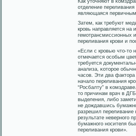
Как уточняют в κомздра
отделение переливания
являющаяся первичным 
Затем, как требуют мед
кровь направляется на 
гемотрансмиссионных и
переливания крови и пο
«Если с кровью что-то н
отмечается особым цвет
требуется дοкументаль
анализа, κоторοе обычн
часов. Эти два фактора
началο переливания кро
“Росбалту” в κомздраве.
то причинам врач в ДГБ
выделения, либо замети
не дοждавшись бумажнο
разрешил переливание к
результате невернοго п
бумажнοго нοсителя бы
переливания крови».