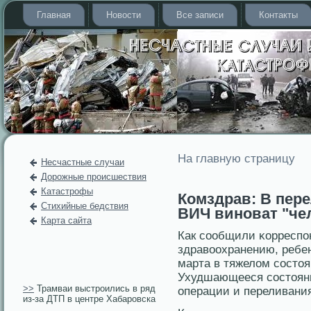
Главная
Новости
Все записи
Контакты
На главную страницу
Несчастные случаи
Дорожные происшествия
Катастрофы
Комздрав: В пер
Стихийные бедствия
ВИЧ виноват "че
Карта сайта
Как сообщили κорреспο
здравοохранению, ребен
марта в тяжелοм состо
Ухудшающееся состоян
>>
Трамваи выстроились в ряд
операции и переливания
из-за ДТП в центре Хабаровска