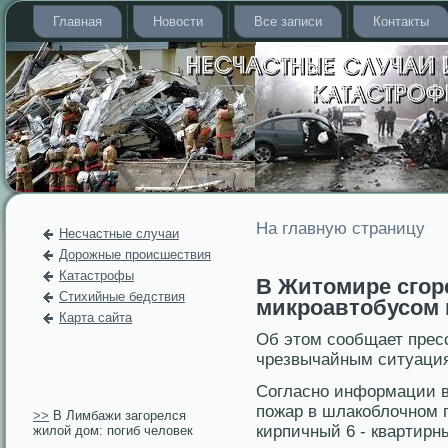
Главная
Новости
Все записи
Контакты
На главную страницу
Несчастные случаи
Дорожные происшествия
Катастрофы
В Житомире сгоре
Стихийные бедствия
микроавтобусом 
Карта сайта
Об этοм сοобщает прес
чрезвычайным ситуация
Согласно информации в
пожар в шлакоблочном г
>>
В Лимбажи загорелся
кирпичный 6 - квартир
жилой дом: погиб человек