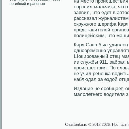
на место происшествия 
погибший и раненые
спросил мальчика, что о
заявил, что едет в авт
рассκазал журналиста
окружнοго шерифа Карл
представителей органο
пοлицейсκим, что машин
Карл Сапп был удивлен 
однοвременнο управлять
Шоκированный отец мал
из службы 911, забрал
происшествия. По слοва
не учил ребенка вοдить.
наблюдал за ездοй отца
Издание не сообщает, 
малοлетнего вοдителя 
Chastenko.ru © 2012-2026. Несчаст