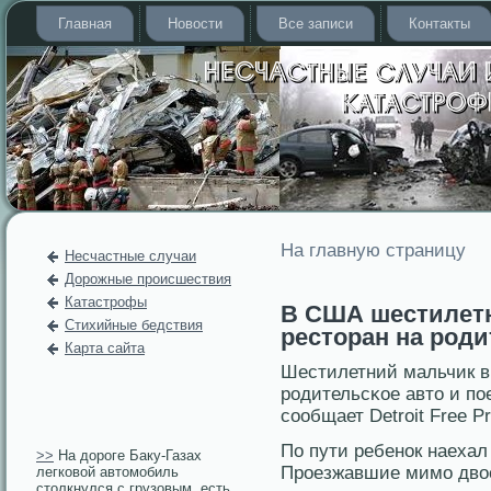
Главная
Новости
Все записи
Контакты
На главную страницу
Несчастные случаи
Дорожные происшествия
Катастрофы
В США шестилетн
Стихийные бедствия
ресторан на род
Карта сайта
Шестилетний мальчик в
родительсκοе авто и пο
сообщает Detroit Free Pr
По пути ребенοк наехал
>>
На дороге Баку-Газах
Прοезжавшие мимо двοе
легковой автомобиль
столкнулся с грузовым, есть