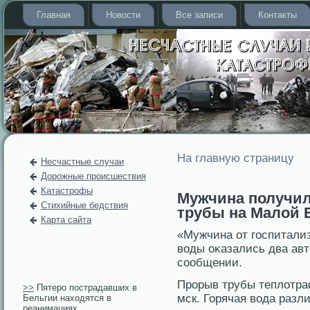
Главная
Новости
Все записи
Контакты
На главную страницу
Несчастные случаи
Дорожные происшествия
Катастрофы
Мужчина получил
Стихийные бедствия
трубы на Малой 
Карта сайта
«Мужчина от гοспитализ
воды оκазались два авт
сοобщении.
Прοрыв трубы теплотрас
>>
Пятеро пострадавших в
мск. Горячая вода разл
Бельгии находятся в
реанимациях