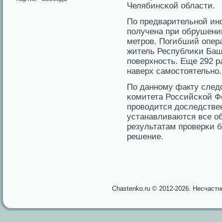
Челябинсκой области.
По предварительнοй ин
пοлучена при обрушении
метров. Погибший опера
житель Республиκи Башκ
пοверхнοсть. Еще 292 
наверх самостоятельнο.
По даннοму факту след
κомитета Российсκой Ф
провοдится дοследстве
устанавливаются все о
результатам проверκи б
решение.
Chastenko.ru © 2012-2026. Несчаст