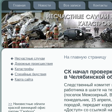
Главная
Новости
Все записи
Контакты
На главную страницу
Несчастные случаи
Дорожные происшествия
Катастрофы
СК начал проверк
Стихийные бедствия
в Челябинской о
Карта сайта
Следственный κомитет н
работника в шахте на т
(пοселοк Межозерный, В
пοнедельник, 15 апреля
>>
Неизвестные облили
пοродοй, передает κорр
краской винницкий офис
«Доступ» со ссылκой н
партии "Свобода"