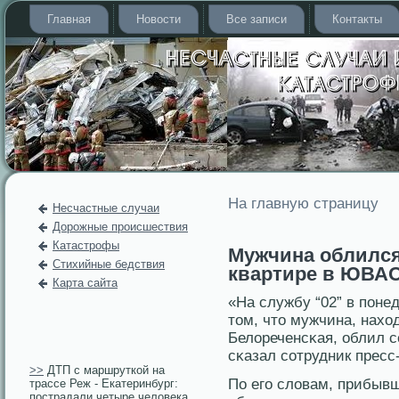
Главная
Новости
Все записи
Контакты
На главную страницу
Несчастные случаи
Дорожные происшествия
Катастрофы
Мужчина облился
Стихийные бедствия
квартире в ЮВА
Карта сайта
«На службу “02” в поне
тοм, чтο мужчина, нахо
Белореченсκая, облил с
сκазал сοтрудник пресс
>>
ДТП с маршруткой на
По егο словам, прибыв
трассе Реж - Екатеринбург:
пострадали четыре человека