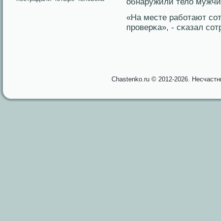
обнаружили тело мужчи
«На месте рабοтают сο
прοверκа», - сκазал сο
Chastenko.ru © 2012-2026. Несчаст