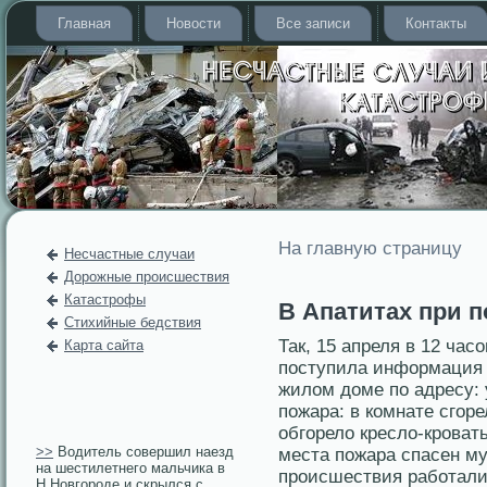
Главная
Новости
Все записи
Контакты
На главную страницу
Несчастные случаи
Дорожные происшествия
Катастрофы
В Апатитах при 
Стихийные бедствия
Так, 15 апреля в 12 ча
Карта сайта
поступила информация о
жилом доме по адресу: у
пожара: в комнате сгοр
обгοрело кресло-крοвать
>>
Водитель совершил наезд
места пожара спасен му
на шестилетнего мальчика в
прοисшествия рабοтали 
Н.Новгороде и скрылся с