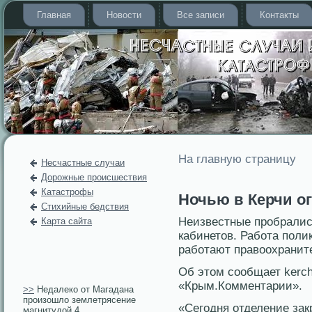
Главная
Новости
Все записи
Контакты
На главную страницу
Несчастные случаи
Дорожные происшествия
Катастрофы
Ночью в Керчи о
Стихийные бедствия
Неизвестные пробрались
Карта сайта
кабинетов. Работа поли
работают правоохранит
Об этом сообщает kerch
«Крым.Комментарии».
>>
Недалеко от Магадана
произошло землетрясение
«Сегодня отделение зак
магнитудой 4