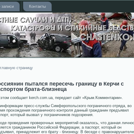
 записи
Контакты
 главную страницу
ссиянин пытался пересечь границу в Керчи с
аспортом брата-близнеца
 этом сообщает kerch.com.ua, передает сайт «Крым.Комментарии».
 информации пресс-службы Симферопольского пограничного отряда, во
емя прохождения пограничного контроля данный гражданин предъявил
порт, который вызвал у пограничников подозрения.
ходе проведения проверочных мероприятий оказалось, что данная лично
яется гражданином Российской Федерации, а паспорт, который он
дъявил, принадлежит его брату - близнецу. В беседе с правонарушител