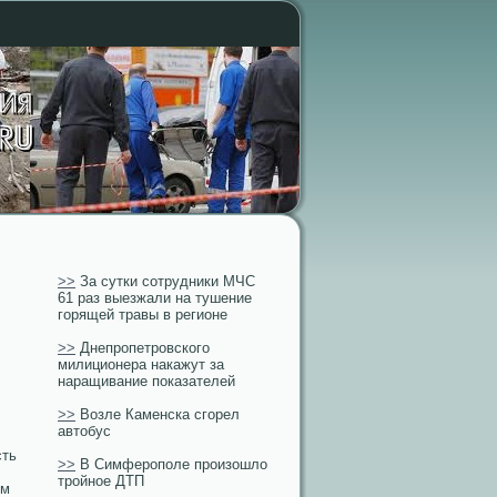
>>
За сутки сотрудники МЧС
61 раз выезжали на тушение
горящей травы в регионе
>>
Днепропетровского
милиционера накажут за
наращивание показателей
>>
Возле Каменска сгорел
автобус
сть
>>
В Симферополе произошло
тройное ДТП
ем