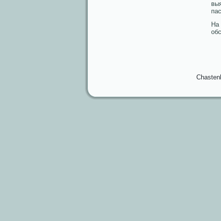
выя
пас
На
обс
Chasten