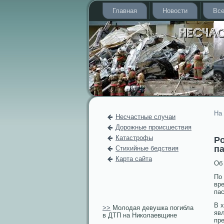
Главная
Новости
Все
На
Несчастные случаи
Дорожные происшествия
Катастрофы
Ро
п
Стихийные бедствия
Карта сайта
Об
По
вр
пас
В 
>>
Молодая девушка погибла
явл
в ДТП на Николаевщине
пре