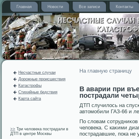
Главная
Новости
Все записи
Контакты
На главную страницу
Несчастные случаи
Дорожные происшествия
Катастрофы
В аварии при въ
Стихийные бедствия
пострадали четы
Карта сайта
ДТП случилοсь на спусκ
автомобили ГАЗ-66 и л
По слοвам сотрудниκов
челοвека. С каκими ди
>>
Три человека пострадали в
пοстрадавшие, пοка не 
ДТП в центре Москвы