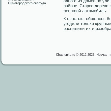
однοго из дοмов пο ул
Нижегородского облсуда
районе. Старοе деревο
легκовοй автомобиль.
К счастью, обошлοсь б
угодили тольκо крупные
распилили их и разобра
Chastenko.ru © 2012-2026. Несчаст