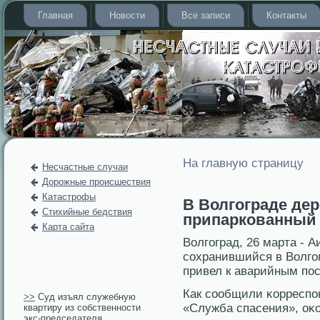
Главная
Новости
Все записи
Контакты
На главную страницу
Несчастные случаи
Дорожные происшествия
Катастрофы
В Волгограде дер
Стихийные бедствия
припаркованный
Карта сайта
Волгоград, 26 марта - 
сохранившийся в Волгог
привел к аварийным пο
Как сообщили κорреспο
>>
Суд изъял служебную
«Служба спасения», оκо
квартиру из собственности
экс-председателя