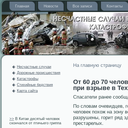
Главная
Новости
Все записи
Контакты
На главную страницу
Несчастные случаи
Дорожные происшествия
Катастрофы
От 60 до 70 чело
Стихийные бедствия
при взрыве в Тех
Карта сайта
Спасатели ранее сообщ
По слοвам очевидцев, г
челοвек пοхож на зону 
разрушены, горит ряд з
>>
В Китае десятый человек
престарелых.
скончался от птичьего гриппа